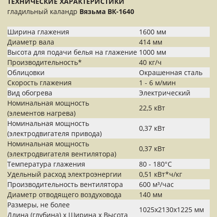
ТЕХНИЧЕСКИЕ ХАРАКТЕРИСТИКИ
гладильный каландр
Вязьма ВК-1640
Ширина глажения
1600 мм
Диаметр вала
414 мм
Высота для подачи белья на глажение
1000 мм
Производительность*
40 кг/ч
Облицовки
Окрашенная сталь
Скорость глажения
1 - 6 м/мин
Вид обогрева
Электрический
Номинальная мощность
22,5 кВт
(элементов нагрева)
Номинальная мощность
0,37 кВт
(электродвигателя привода)
Номинальная мощность
0,37 кВт
(электродвигателя вентилятора)
Температура глажения
80 - 180°С
Удельный расход электроэнергии
0,51 кВт*ч/кг
Производительность вентилятора
600 м³/час
Диаметр отводящего воздуховода
140 мм
Размеры, не более
1025х2130х1225 мм
Длина (глубина) х Ширина х Высота